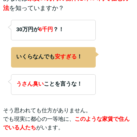
法
を知っていますか？
30万円が
6千円
？！
いくらなんでも
安すぎる
！
うさん臭い
ことを言うな！
そう思われても仕方がありません。
でも現実に都心の一等地に、
このような家賃で住ん
でいる人たち
がいます。