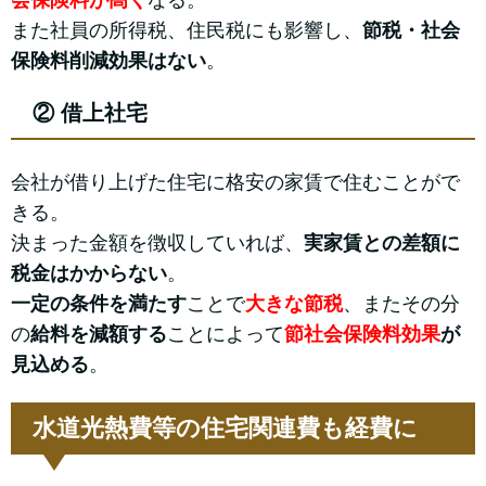
また社員の所得税、住民税にも影響し、
節税・社会
保険料削減効果はない
。
② 借上社宅
会社が借り上げた住宅に格安の家賃で住むことがで
きる。
決まった金額を徴収していれば、
実家賃との差額に
税金はかからない
。
一定の条件を満たす
ことで
大きな節税
、またその分
の
給料を減額する
ことによって
節社会保険料効果
が
見込める
。
水道光熱費等の住宅関連費も経費に