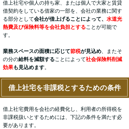
借上社宅や個人の持ち家、または個人で大家と賃貸
借契約をしている借家の一部を、会社の業務に関す
る部分として
会社が借上げることによって、
水道光
熱費及び保険料等を会社負担とする
ことが可能で
す。
業務スペースの面積に応じて
節税
が見込め
、またそ
の分の
給料を減額する
ことによって
社会保険料削減
効果
も見込めます
。
借上社宅を非課税とするための条件
借上社宅費用を会社の経費化し、利用者の所得税を
非課税扱いとするためには、下記の条件を満たす必
要があります。