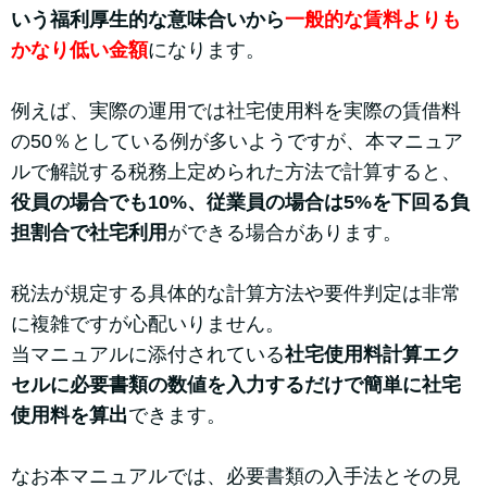
いう福利厚生的な意味合いから
一般的な賃料よりも
かなり低い金額
になります。
例えば、実際の運用では社宅使用料を実際の賃借料
の50％としている例が多いようですが、本マニュア
ルで解説する税務上定められた方法で計算すると、
役員の場合でも10%、従業員の場合は5%を下回る負
担割合で社宅利用
ができる場合があります。
税法が規定する具体的な計算方法や要件判定は非常
に複雑ですが心配いりません。
当マニュアルに添付されている
社宅使用料計算エク
セルに必要書類の数値を入力するだけで簡単に社宅
使用料を算出
できます。
なお本マニュアルでは、必要書類の入手法とその見